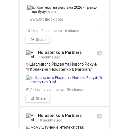
WWW.FACEBOOK.COM
13
likes
0
comments
0
shares
Share
Holostenko & Partners
7 months ago
✨Щасливого Різдва та Нового Року🎄

🎊Колектив "Holostenko & Partners"
917
likes
5
comments
86
shares
Share
Holostenko & Partners
10 months ago
📈 Чому штучний інтелект стає 