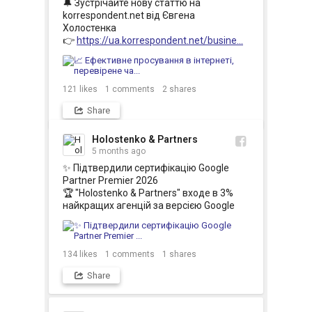
🔔 Зустрічайте нову статтю на 
korrespondent.net від Євгена 
Холостенка

👉 
https://ua.korrespondent.net/busine...
121
likes
1
comments
2
shares
Share
Holostenko & Partners
5 months ago
✨ Підтвердили сертифікацію Google 
Partner Premier 2026  

🏆 "Holostenko & Partners" входе в 3% 
найкращих агенцій за версією Google
134
likes
1
comments
1
shares
Share