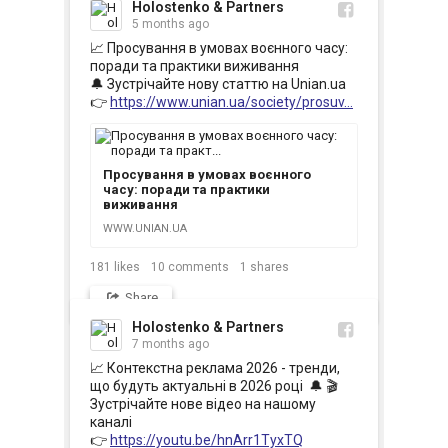
Holostenko & Partners
5 months ago
📈 Просування в умовах воєнного часу: 
поради та практики виживання

🔔 Зустрічайте нову статтю на Unian.ua

👉 
https://www.unian.ua/society/prosuv...
Просування в умовах воєнного
часу: поради та практики
виживання
WWW.UNIAN.UA
181
likes
10
comments
1
shares
Share
Holostenko & Partners
7 months ago
📈 Контекстна реклама 2026 - тренди, 
що будуть актуальні в 2026 році  🔔 🎬 
Зустрічайте нове відео на нашому 
каналі

👉 
https://youtu.be/hnArr1TyxTQ