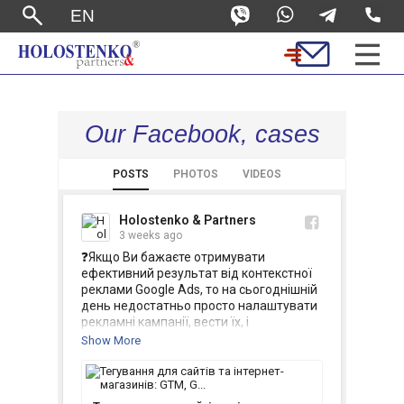
EN
Our Facebook, cases
POSTS
PHOTOS
VIDEOS
Holostenko & Partners
3 weeks ago
❓Якщо Ви бажаєте отримувати 
ефективний результат від контекстної 
реклами Google Ads, то на сьогоднішній 
день недостатньо просто налаштувати 
рекламні кампанії, вести їх, і 
впроваджувати новинки

Show More
🔔🎬 Зустрічайте нове відео на нашому 
каналі 👉 
https://youtu.be/l7OX012Rcu4
📈 Тегування для сайтів та інтернет-
магазинів: GTM, GA4, events, rich data, 