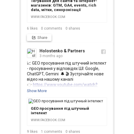
Тегування для сайтів та інтернет-
мітки, синхронізації
магазинів: GTM, GA4, events, rich
data, мітки, синхронізації
WWW.FACEBOOK.COM
6
likes
0
comments
0
shares
Share
Holostenko & Partners
3 months ago
📈 GEO просування під штучний інтелект 
- просування у відповідях ШІ: Google, 
ChatGPT, Gemini  🔔 🎬 Зустрічайте нове 
відео на нашому каналі

👉 
https://www.youtube.com/watch?
v=O7I...
Show More
GEO просування під штучный
інтелект
WWW.FACEBOOK.COM
9
likes
1
comments
0
shares