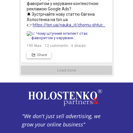
фаворитом у керуванні контекстною 
рекламою Google Ads? 

🔔 Зустрічайте нову статтю Євгена 
Холостенка на tsn.ua

👉 
https://tsn.ua/nauka_it/chomu-shtuc...
190
likes
12
comments
6
shares
Share
Load more
"We don't just sell advertising, we
grow your online business"