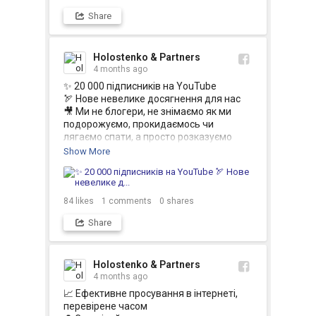
Share
Holostenko & Partners
4 months ago
✨ 20 000 підписників на YouTube

🏹 Нове невелике досягнення для нас

🎥 Ми не блогери, не знімаємо як ми 
подорожуємо, прокидаємось чи 
лягаємо спати, а просто розказуємо 
якісні поради по рекламі в інтернеті

Show More
Хто ще не з нами, раді вітати тут:

👉 
https://www.youtube.com/@Holostenko...
84
likes
1
comments
0
shares
Share
Holostenko & Partners
4 months ago
📈 Ефективне просування в інтернеті, 
перевірене часом
