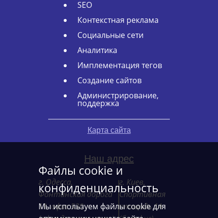
SEO
Контекстная реклама
Социальные сети
Аналитика
Имплементация тегов
Создание сайтов
Администрирование,
поддержка
Карта сайта
Наш адрес
Файлы cookie и
г. Одесса,
г. Киев,
конфиденциальность
Фонтанская дорога
Спортивная
11, офис 530
Мы используем файлы cookie для
площадь 1А