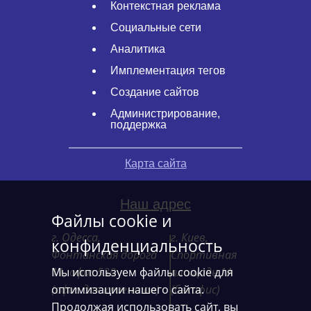
Контекстная реклама
Социальные сети
Аналитика
Имплементация тегов
Создание сайтов
Администрирование,
поддержка
Карта сайта
Наш адрес
Файлы cookie и
г. Одесса,
г. Киев,
конфиденциальность
Фонтанская дорога
Спортивная
Мы используем файлы cookie для
11, офис 530
площадь 1А
оптимизации нашего сайта.
(офис для клиентов)
(бекофис)
Продолжая использовать сайт, вы