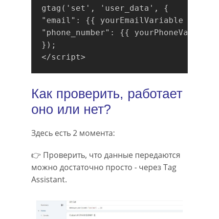
gtag('set', 'user_data', {

"email": {{ yourEmailVariable }},

"phone_number": {{ yourPhoneVariable 
});

Как проверить, работает
оно или нет?
Здесь есть 2 момента:
👉 Проверить, что данные передаются
можно достаточно просто - через Tag
Assistant.