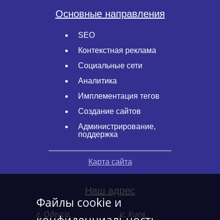
Основные направления
SEO
Контекстная реклама
Социальные сети
Аналитика
Имплементация тегов
Создание сайтов
Администрирование,
поддержка
Карта сайта
Наш адрес
Файлы cookie и
г. Одесса,
г. Киев,