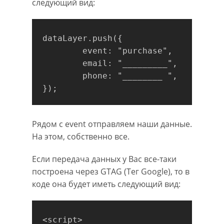
следующий вид:
dataLayer.push({

	event: "purchase",

	email: "_________",

	phone: "________ ",

Рядом с event отправляем наши данные.
На этом, собственно все.
Если передача данных у Вас все-таки
построена через GTAG (Тег Google), то в
коде она будет иметь следующий вид:
<script>
