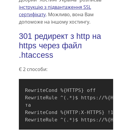
інструкцію з підвантаження SSL
сертифікату
. Можливо, вона Вам
допоможе на іншому хостингу.
301 редирект з http на
https через файл
.htaccess
Є 2 способи:
RewriteCond %{HTTPS} off

RewriteRule ^(.*)$ https://%{HTTP_HO
та

RewriteCond %{HTTP:X-HTTPS} !1
