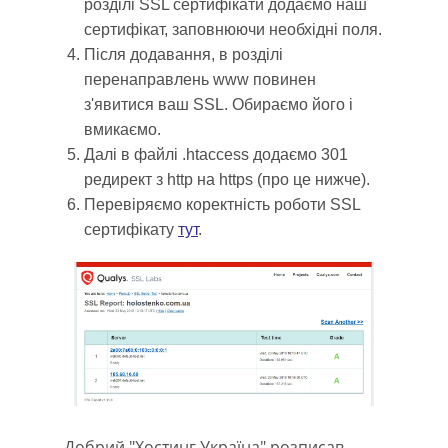
розділі SSL сертифікати додаємо наш
сертифікат, заповнюючи необхідні поля.
Після додавання, в розділі
перенаправлень www повинен
з'явитися ваш SSL. Обираємо його і
вмикаємо.
Далі в файлі .htaccess додаємо 301
редирект з http на https (про це нижче).
Перевіряємо коректність роботи SSL
сертифікату
тут
.
Добрий "Хостинг Україна" розписав