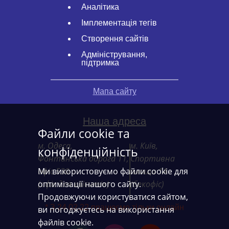
Аналітика
Імплементація тегів
Створення сайтів
Адміністрування,
підтримка
Мапа сайту
Наша адреса
Файли cookie та
м. Одеса,
м. Київ,
конфіденційність
Фонтанська дорога 11,
Спортивна
офіс 530
Ми використовуємо файли cookie для
площа 1А
(офіс для клієнтів)
оптимізації нашого сайту.
(бекофіс)
Продовжуючи користуватися сайтом,
* З 24.02.22 працюємо тільки онлайн
ви погоджуєтесь на використання
файлів cookie.