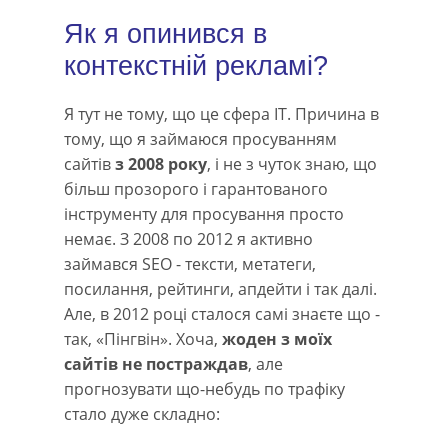
Як я опинився в
контекстній рекламі?
Я тут не тому, що це сфера IT. Причина в
тому, що я займаюся просуванням
сайтів
з 2008 року
, і не з чуток знаю, що
більш прозорого і гарантованого
інструменту для просування просто
немає. З 2008 по 2012 я активно
займався SEO - тексти, метатеги,
посилання, рейтинги, апдейти і так далі.
Але, в 2012 році сталося самі знаєте що -
так, «Пінгвін». Хоча,
жоден з моїх
сайтів не постраждав
, але
прогнозувати що-небудь по трафіку
стало дуже складно: